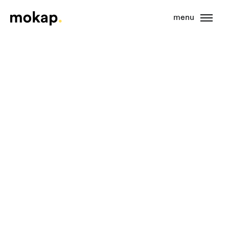
menu
Open 
Mokap - Torna alla home