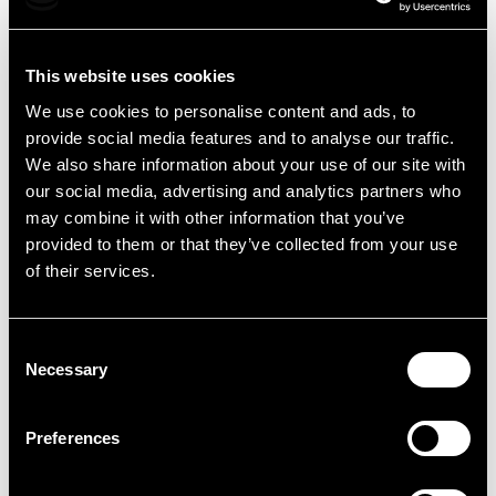
This website uses cookies
AI
Dev
We use cookies to personalise content and ads, to
Perché con l'AI gli sviluppatori non
provide social media features and to analyse our traffic.
We also share information about your use of our site with
spariranno
our social media, advertising and analytics partners who
08/06/2026
1 min di lettura
may combine it with other information that you’ve
provided to them or that they’ve collected from your use
of their services.
Consent
Necessary
Selection
Preferences
Dev
Prodotti Digitali